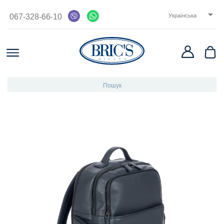

067-328-66-10
Українська