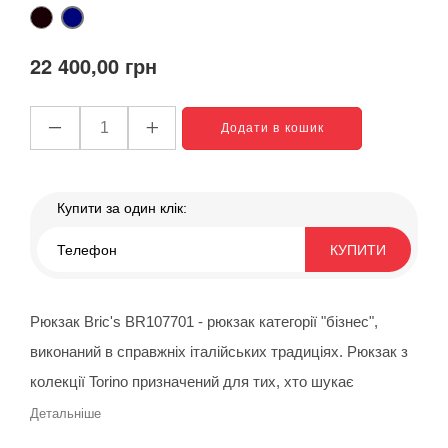
Black
синій
001
051
22 400,00 грн
Додати в кошик
Купити за один клік:
КУПИТИ
Рюкзак Bric's BR107701 - рюкзак категорії "бізнес",
виконаний в справжніх італійських традиціях. Рюкзак з
колекції Torino призначений для тих, хто шукає
організацію та порядок своїх особистих речей,
Детальніше
незалежно від того, чи берете ви рюкзак у подорож як