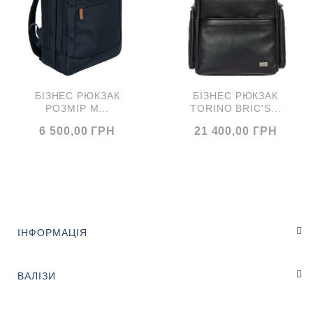
смартфон без труднощів, для всіх новітніх смартфонів
з надійною, стійкою до дощу системою захисту. Рюкзак
з ортопедичною спинкою, регульованими ременями на
плечах і ручкою для перенесення. У комплекті шкіряна
БІЗНЕС РЮКЗАК
БІЗНЕС РЮКЗАК
бирка, що знімається.
РОЗМІР M...
TORINO BRIC'S...
6 500,00 ГРН
21 400,00 ГРН
ІНФОРМАЦІЯ
ВАЛІЗИ