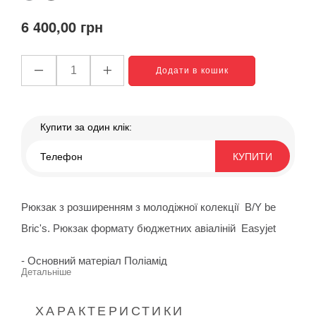
050
blue
007
6 400,00 грн
Додати в кошик
Купити за один клік:
КУПИТИ
Рюкзак з розширенням з молодіжної колекції B/Y be
Bric's. Рюкзак формату бюджетних авіаліній Easyjet
- Основний матеріал Поліамід
Детальніше
- Два основних відділення, в одному з яких є відділ для
ХАРАКТЕРИСТИКИ
комп'ютера 15 дюймів