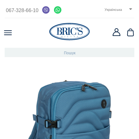

067-328-66-10
Українська