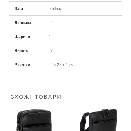
відділення для карток, і тримач для ручок. Також
Вага
0,545 кг
ущільнена кишеня для планшета. шкіряний брелок для
ключів.
Довжина
22
Ширина
4
Висота
27
Розміри
22 x 27 x 4 см
СХОЖІ ТОВАРИ