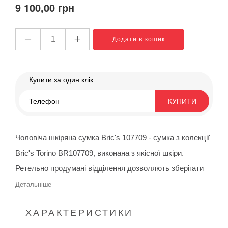
9 100,00 грн
Додати в кошик
Купити за один клік:
КУПИТИ
Чоловіча шкіряна сумка Bric's 107709 - сумка з колекції
Bric's Torino BR107709, виконана з якісної шкіри.
Ретельно продумані відділення дозволяють зберігати
ваші особисті речі дуже ефективним способом. Сумка
Детальніше
на одне відділення, в ній є прихована бічна кишеня на
ХАРАКТЕРИСТИКИ
блискавці і кишенька для моб.телефона, також