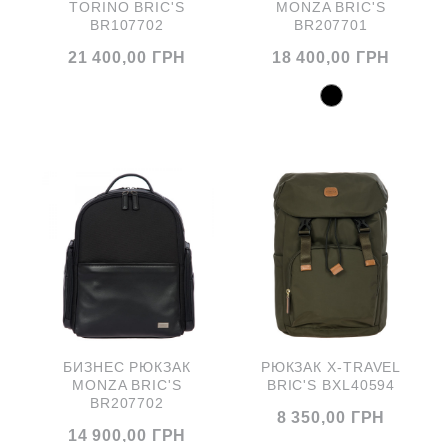
TORINO BRIC'S
MONZA BRIC'S
BR107702
BR207701
21 400,00 ГРН
18 400,00 ГРН
БИЗНЕС РЮКЗАК
РЮКЗАК X-TRAVEL
MONZA BRIC'S
BRIC'S BXL40594
BR207702
8 350,00 ГРН
14 900,00 ГРН