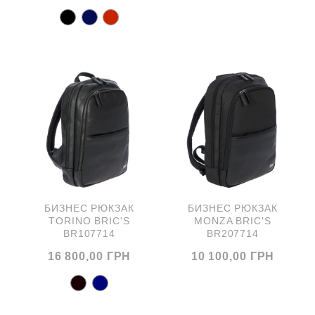
БИЗНЕС РЮКЗАК
БИЗНЕС РЮКЗАК
TORINO BRIC'S
MONZA BRIC'S
BR107714
BR207714
16 800,00 ГРН
10 100,00 ГРН