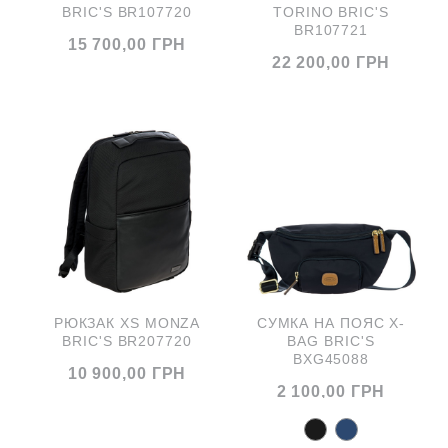
BRIC'S BR107720
TORINO BRIC'S
BR107721
15 700,00 ГРН
22 200,00 ГРН
РЮКЗАК XS MONZA
СУМКА НА ПОЯС X-
BRIC'S BR207720
BAG BRIC'S
BXG45088
10 900,00 ГРН
2 100,00 ГРН