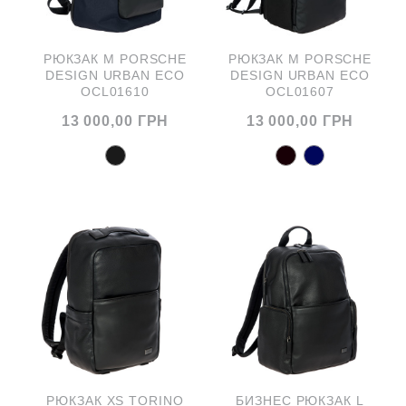
РЮКЗАК M PORSCHE
РЮКЗАК M PORSCHE
DESIGN URBAN ECO
DESIGN URBAN ECO
OCL01610
OCL01607
13 000,00 ГРН
13 000,00 ГРН
РЮКЗАК XS TORINO
БИЗНЕС РЮКЗАК L