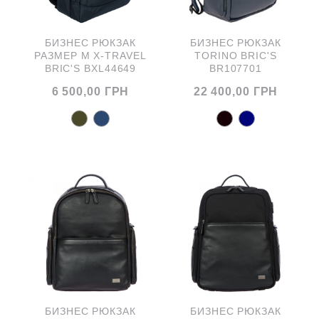
БИЗНЕС РЮКЗАК
БИЗНЕС РЮКЗАК
РАЗМЕР M X-TRAVEL
TORINO BRIC'S
BRIC'S BXL44649
BR107701
6 500,00 ГРН
22 400,00 ГРН
БИЗНЕС РЮКЗАК
БИЗНЕС РЮКЗАК