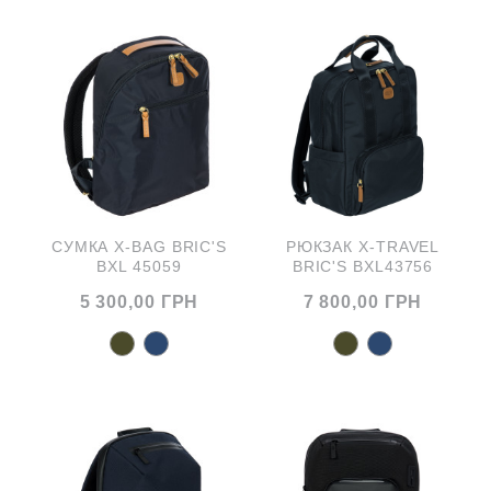
CУМКА X-BAG BRIC'S
РЮКЗАК X-TRAVEL
BXL 45059
BRIC'S BXL43756
5 300,00 ГРН
7 800,00 ГРН