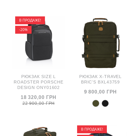
В ПРОДАЖЕ!
-20%
РЮКЗАК SIZE L
РЮКЗАК X-TRAVEL
ROADSTER PORSCHE
BRIC'S BXL43759
DESIGN ONY01602
9 800,00 ГРН
18 320,00 ГРН
22 900,00 ГРН
В ПРОДАЖЕ!