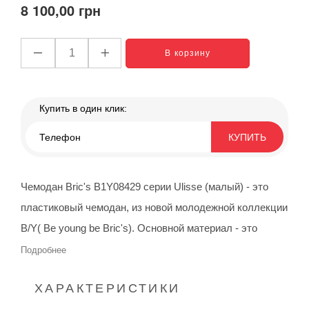
8 100,00 грн
В корзину
Купить в один клик:
КУПИТЬ
Чемодан Bric's B1Y08429 серии Ulisse (малый) - это
пластиковый чемодан, из новой молодежной коллекции
B/Y( Be young be Bric's). Основной материал - это
полипропилен, легкий, прочный и устойчивый к
Подробнее
царапинам. Чемодан серии Ulisse сочетает в себе все
ХАРАКТЕРИСТИКИ
необходимые новшества: USB-порт для подзарядки