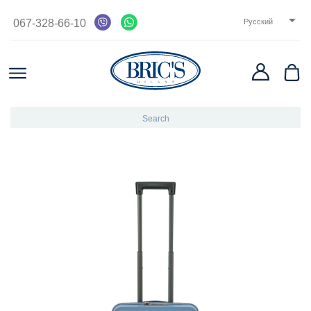

067-328-66-10
Русский